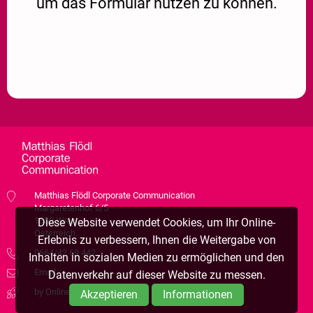
um das Formular nutzen zu können.
Matthias Flödl Corporate Communication
Margaretenhof 6/5
1050 Wien
Diese Website verwendet Cookies, um Ihr Online-
Österreich
Erlebnis zu verbessern, Ihnen die Weitergabe von
0664/42 69 442
Inhalten in sozialen Medien zu ermöglichen und den
Email
Datenverkehr auf dieser Website zu messen.
by Online Raketen
Akzeptieren
Informationen