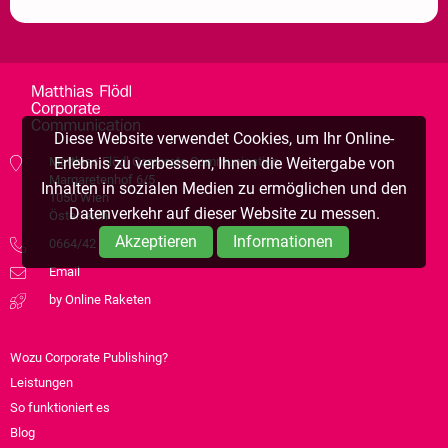
Diese Website verwendet Cookies, um Ihr Online-
Matthias Flödl Corporate Communication
Erlebnis zu verbessern, Ihnen die Weitergabe von
Margaretenhof 6/5
Inhalten in sozialen Medien zu ermöglichen und den
1050 Wien
Datenverkehr auf dieser Website zu messen.
Österreich
Akzeptieren
Informationen
0664/42 69 442
Email
by Online Raketen
Wozu Corporate Publishing?
Leistungen
So funktioniert es
Blog